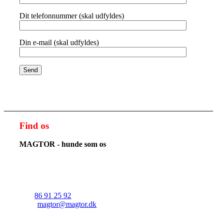
Dit telefonnummer (skal udfyldes)
Din e-mail (skal udfyldes)
Find os
MAGTOR - hunde som os
v/Christian Skaarup Hembo
Solkærvej 21
8382 Hinnerup
Tlf.:
86 91 25 92
Mail:
magtor@magtor.dk