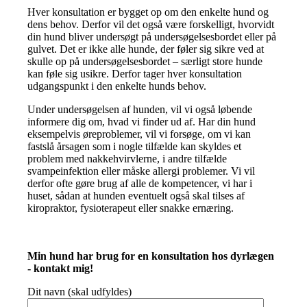
Hver konsultation er bygget op om den enkelte hund og
dens behov. Derfor vil det også være forskelligt, hvorvidt
din hund bliver undersøgt på undersøgelsesbordet eller på
gulvet. Det er ikke alle hunde, der føler sig sikre ved at
skulle op på undersøgelsesbordet – særligt store hunde
kan føle sig usikre. Derfor tager hver konsultation
udgangspunkt i den enkelte hunds behov.
Under undersøgelsen af hunden, vil vi også løbende
informere dig om, hvad vi finder ud af. Har din hund
eksempelvis øreproblemer, vil vi forsøge, om vi kan
fastslå årsagen som i nogle tilfælde kan skyldes et
problem med nakkehvirvlerne, i andre tilfælde
svampeinfektion eller måske allergi problemer. Vi vil
derfor ofte gøre brug af alle de kompetencer, vi har i
huset, sådan at hunden eventuelt også skal tilses af
kiropraktor, fysioterapeut eller snakke ernæring.
Min hund har brug for en konsultation hos dyrlægen
- kontakt mig!
Dit navn (skal udfyldes)