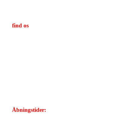
CVR/SE-nr.: 39656086
find os
Åbningstider:
Mandag:
08.00 - 20.00