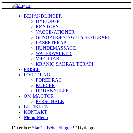
BEHANDLINGER
DYRLÆGE
RØNTGEN
VACCINATIONER
GENOPTRÆNING / FYSIOTERAPI
LASERTERAPI
HUNDEMASSAGE
WATERWALKER
VÆGTTAB
KRANIO SAKRAL TERAPI
PRISER
FOREDRAG
FOREDRAG
KURSER
UDDANNELSE
OM MAGTOR
PERSONALE
BUTIKKEN
KONTAKT
Menu
Menu
Du er her:
Start
1
/
Behandlinger
2
/
Dyrlæge