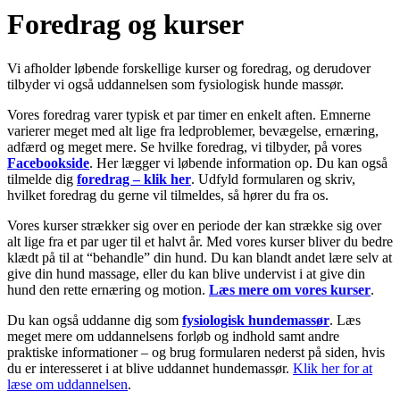
Foredrag og kurser
Vi afholder løbende forskellige kurser og foredrag, og derudover
tilbyder vi også uddannelsen som fysiologisk hunde massør.
Vores foredrag varer typisk et par timer en enkelt aften. Emnerne
varierer meget med alt lige fra ledproblemer, bevægelse, ernæring,
adfærd og meget mere. Se hvilke foredrag, vi tilbyder, på vores
Facebookside
. Her lægger vi løbende information op. Du kan også
tilmelde dig
foredrag – klik her
. Udfyld formularen og skriv,
hvilket foredrag du gerne vil tilmeldes, så hører du fra os.
Vores kurser strækker sig over en periode der kan strække sig over
alt lige fra et par uger til et halvt år. Med vores kurser bliver du bedre
klædt på til at “behandle” din hund. Du kan blandt andet lære selv at
give din hund massage, eller du kan blive undervist i at give din
hund den rette ernæring og motion.
Læs mere om vores kurser
.
Du kan også uddanne dig som
fysiologisk hundemassør
. Læs
meget mere om uddannelsens forløb og indhold samt andre
praktiske informationer – og brug formularen nederst på siden, hvis
du er interesseret i at blive uddannet hundemassør.
Klik her for at
læse om uddannelsen
.