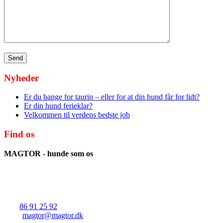
Nyheder
Er du bange for taurin – eller for at din hund får for lidt?
Er din hund ferieklar?
Velkommen til verdens bedste job
Find os
MAGTOR - hunde som os
v/Christian Skaarup Hembo
Solkærvej 21
8382 Hinnerup
Tlf.:
86 91 25 92
Mail:
magtor@magtor.dk