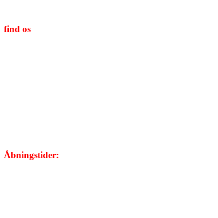
CVR/SE-nr.: 39656086
find os
Åbningstider:
Mandag:
08.00 - 20.00