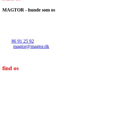
MAGTOR - hunde som os
v/Christian Skaarup Hembo
Solkærvej 21
8382 Hinnerup
Tlf.:
86 91 25 92
Mail:
magtor@magtor.dk
CVR/SE-nr.: 39656086
find os