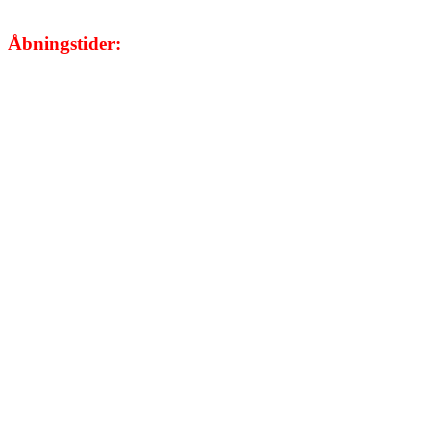
Åbningstider:
Mandag:
08.00 - 20.00
Tirsdag:
08.00 - 17.00
Onsdag:
Kun efter aftale
Torsdag: