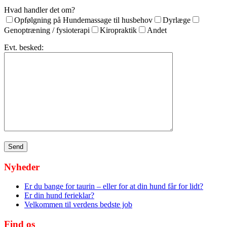
Hvad handler det om?
Opfølgning på Hundemassage til husbehov
Dyrlæge
Genoptræning / fysioterapi
Kiropraktik
Andet
Evt. besked:
Nyheder
Er du bange for taurin – eller for at din hund får for lidt?
Er din hund ferieklar?
Velkommen til verdens bedste job
Find os