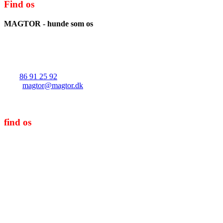
Find os
MAGTOR - hunde som os
v/Christian Skaarup Hembo
Solkærvej 21
8382 Hinnerup
Tlf.:
86 91 25 92
Mail:
magtor@magtor.dk
CVR/SE-nr.: 39656086
find os