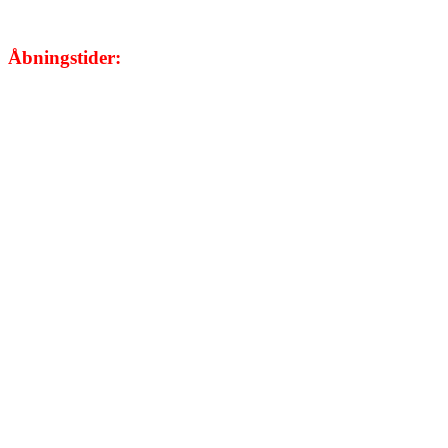
Åbningstider:
Mandag:
08.00 - 20.00
Tirsdag:
08.00 - 17.00
Onsdag:
Kun efter aftale