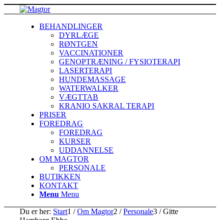
BEHANDLINGER
DYRLÆGE
RØNTGEN
VACCINATIONER
GENOPTRÆNING / FYSIOTERAPI
LASERTERAPI
HUNDEMASSAGE
WATERWALKER
VÆGTTAB
KRANIO SAKRAL TERAPI
PRISER
FOREDRAG
FOREDRAG
KURSER
UDDANNELSE
OM MAGTOR
PERSONALE
BUTIKKEN
KONTAKT
Menu
Menu
Du er her:
Start
1
/
Om Magtor
2
/
Personale
3
/
Gitte