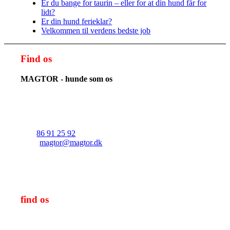
Er du bange for taurin – eller for at din hund får for
lidt?
Er din hund ferieklar?
Velkommen til verdens bedste job
Find os
MAGTOR - hunde som os
v/Christian Skaarup Hembo
Solkærvej 21
8382 Hinnerup
Tlf.:
86 91 25 92
Mail:
magtor@magtor.dk
CVR/SE-nr.: 39656086
find os