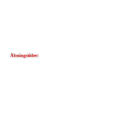
Åbningstider:
Mandag:
08.00 - 20.00
Tirsdag:
08.00 - 17.00